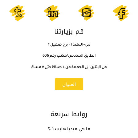
قم بزيارتنا
دبي- النهدة ١ – برج صهيل ٢
الطابق السادس/مكتب رقم 606
من الإثنين إلى الجمعة من ١٠ صباحًا حتى ٧ مساءً
العنوان
روابط سريعة
ما هي ميديا هايست؟