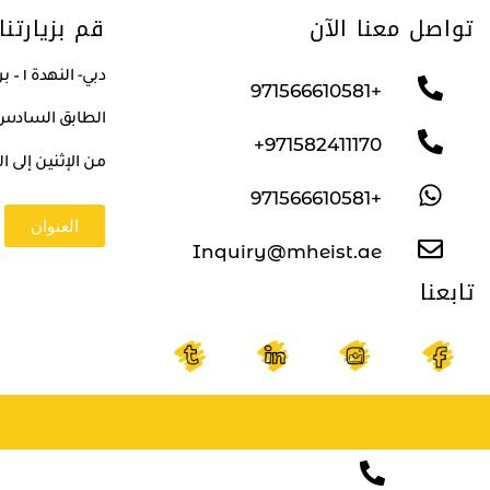
تواصل معنا الآن
قم بزيارتنا
دبي- النهدة ١ – برج صهيل ٢
+971566610581
الطابق السادس/م
971582411170+
من الإثنين إلى الجمعة من ١٠ 
+971566610581
العنوان
Inquiry@mheist.ae
تابعنا