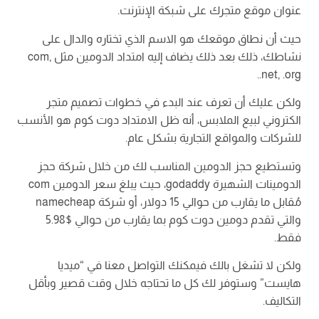
عنوان موقع متجرك على شبكة الإنترنت.
حيث أن نطاق موقعك هو الاسم الذي تختاره والدال على
نشاطك، ذلك بعد ذلك يضاف إليه امتداد الدومين مثل com,
.net, .org.
ولكن عليك أن تعرف عند البدء في خطوات تصميم متجر
الكتروني لبيع الملابس، أنه ظل الامتداد دوت كوم هو الأنسب
للشركات والمواقع التجارية بشكل عام.
وتستطيع حجز الدومين المناسب لك من خلال شركة حجز
الدومينات الشهيرة godaddy، حيث يبلغ سعر الدومين com
مُقابل ما يقارب من حوالي 15 دولار، أو شركة namecheap
والتي تقدم دومين دوت كوم بما يقارب من حوالي $5.98
فقط.
ولكن لا تشغل بالك فيمكنك التواصل معنا في “ميديا
هايست” وستوفر لك كل ما تحتاجه خلال وقت قصير وبأقل
التكاليف.