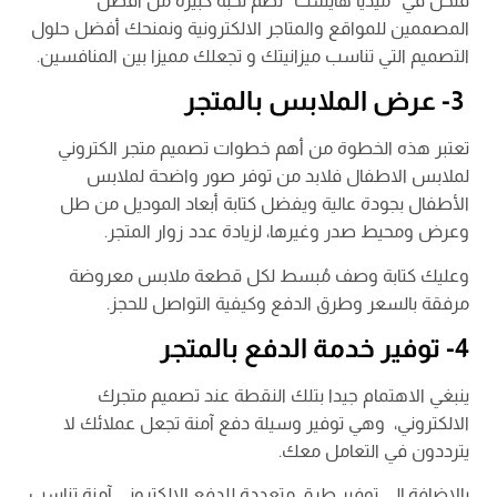
فنحن في “ميديا هايست” نضم نخبة كبيرة من أفضل
المصممين للمواقع والمتاجر الالكترونية ونمنحك أفضل حلول
التصميم التي تناسب ميزانيتك و تجعلك مميزا بين المنافسين.
3- عرض الملابس بالمتجر
تعتبر هذه الخطوة من أهم خطوات تصميم متجر الكتروني
لملابس الاطفال فلابد من توفر صور واضحة لملابس
الأطفال بجودة عالية ويفضل كتابة أبعاد الموديل من طل
وعرض ومحيط صدر وغيرها، لزيادة عدد زوار المتجر.
وعليك كتابة وصف مُبسط لكل قطعة ملابس معروضة
مرفقة بالسعر وطرق الدفع وكيفية التواصل للحجز.
4- توفير خدمة الدفع بالمتجر
ينبغي الاهتمام جيدا بتلك النقطة عند تصميم متجرك
الالكتروني، وهي توفير وسيلة دفع آمنة تجعل عملائك لا
يترددون في التعامل معك.
بالاضافة إلى توفير طرق متعددة للدفع الالكتروني آمنة تناسب