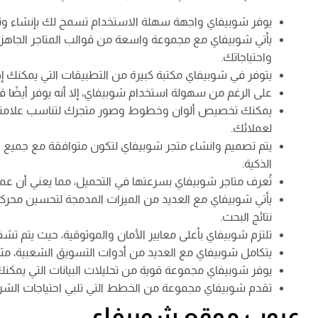
يوفر شوبيفاي واجهة سهلة الاستخدام تسمح لك بإنشاء وتصم
يأتي شوبيفاي مع مجموعة واسعة من قوالب المتاجر الجاهزة
واحتياجاتك.
يتوفر في شوبيفاي مكتبة كبيرة من التطبيقات التي يمكنك 
على الرغم من سهولة استخدام شوبيفاي، إلا أنه يوفر أيضًا قد
يمكنك تخصيص ألوان وخطوط وصور متجرك لتناسب علامتك ا
لعملائك.
يتم تصميم وانشاء متجر شوبيفاي لتكون متوافقة مع جميع الأ
الذكية.
تُعرف متاجر شوبيفاي بسرعتها في التحميل، مما يعني أن عمل
يأتي شوبيفاي مع العديد من الميزات المدمجة لتحسين مح
نتائج البحث.
تلتزم شوبيفاي بأعلى معايير الأمان والموثوقية، حيث يتم تش
يتكامل شوبيفاي مع العديد من أدوات التسويق الشعبية، مثل MailChimp و Google Analytics و cebook Ads
يوفر شوبيفاي مجموعة قوية من تحليلات البيانات التي يم
تقدم شوبيفاي مجموعة من الخطط التي تلبي احتياجات الشركا
عيوب موقع شوبيفاي