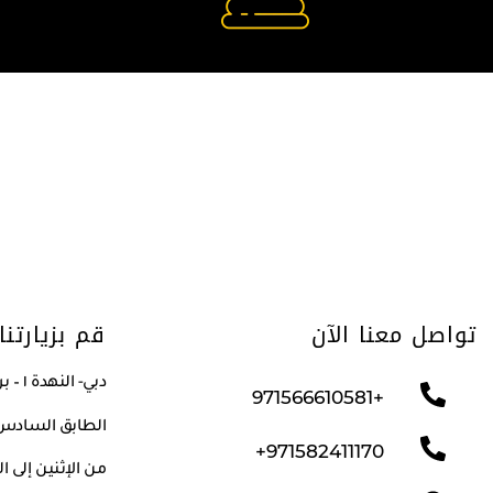
تواصل معنا الآن
قم بزيارتنا
دبي- النهدة ١ – برج صهيل ٢
+971566610581
الطابق السادس/م
971582411170+
من الإثنين إلى الجمعة من ١٠ 