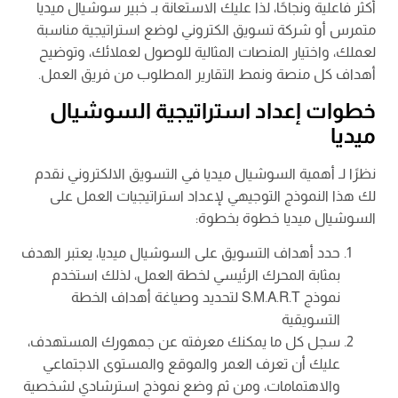
أكثر فاعلية ونجاحًا، لذا عليك الاستعانة بـ خبير سوشيال ميديا
متمرس أو شركة تسويق الكتروني لوضع استراتيجية مناسبة
لعملك، واختيار المنصات المثالية للوصول لعملائك، وتوضيح
أهداف كل منصة ونمط التقارير المطلوب من فريق العمل.
خطوات إعداد استراتيجية السوشيال
ميديا
نظرًا لـ أهمية السوشيال ميديا في التسويق الالكتروني نقدم
لك هذا النموذج التوجيهي لإعداد استراتيجيات العمل على
السوشيال ميديا خطوة بخطوة:
حدد أهداف التسويق على السوشيال ميديا، يعتبر الهدف
بمثابة المحرك الرئيسي لخطة العمل، لذلك استخدم
نموذج S.M.A.R.T لتحديد وصياغة أهداف الخطة
التسويقية
سجل كل ما يمكنك معرفته عن جمهورك المستهدف،
عليك أن تعرف العمر والموقع والمستوى الاجتماعي
والاهتمامات، ومن ثم وضع نموذج استرشادي لشخصية